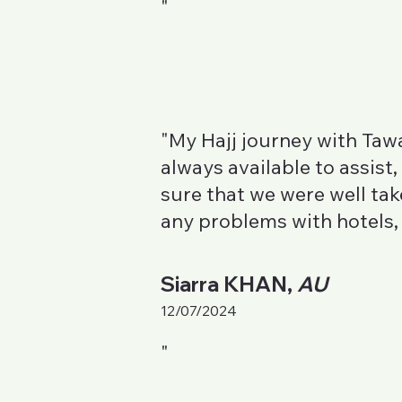
"
"My Hajj journey with Taw
always available to assis
sure that we were well take
any problems with hotels, 
Siarra KHAN,
AU
12/07/2024
"