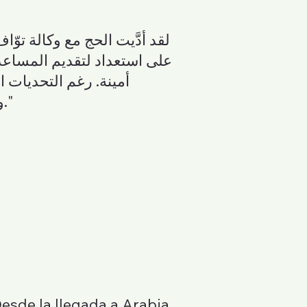
على استعداد لتقديم المساعدة
أمينة. رغم التحديات 
واحترافية. سأوصي بهذه الوكالة لكل من يرغب في أداء فريضة الحج بسهولة وراحة."
Desde la llegada a Arabia