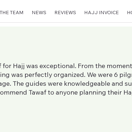
 THE TEAM
NEWS
REVIEWS
HAJJ INVOICE
H
 for Hajj was exceptional. From the moment
hing was perfectly organized. We were 6 pil
age. The guides were knowledgeable and su
ecommend Tawaf to anyone planning their Haj