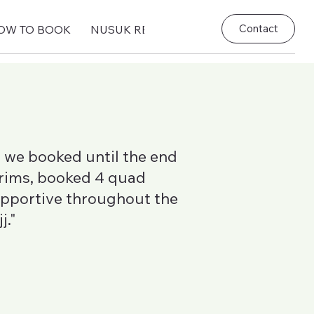
Contact
OW TO BOOK
NUSUK REGISTRATION
HAJJ 1446 G
 we booked until the end
grims, booked 4 quad
pportive throughout the
j."