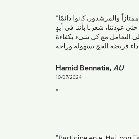
"لقد أدَّيت الحج مع وكالة توّاف في عام 2024 وكانت التجربة مذهلة. التنظيم كان ممتازاً والمرشدون كانوا دائمًا
 عودتنا، شعرنا بأننا في أيدٍ
على التعامل مع كل شيء بكفاءة
Hamid Bennatia,
AU
10/07/2024
"
"Participé en el Hajj con T