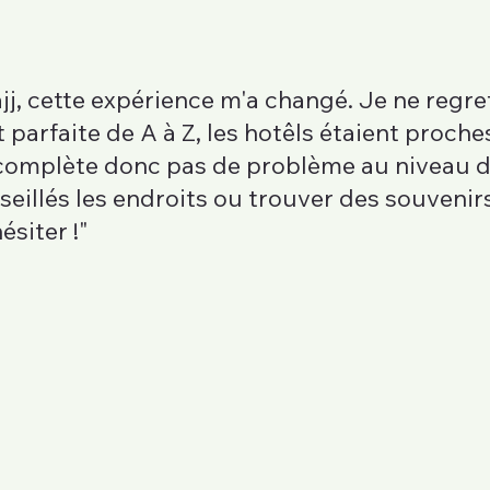
jj, cette expérience m'a changé. Je ne regre
t parfaite de A à Z, les hotêls étaient proch
 complète donc pas de problème au niveau de
eillés les endroits ou trouver des souvenir
siter !"