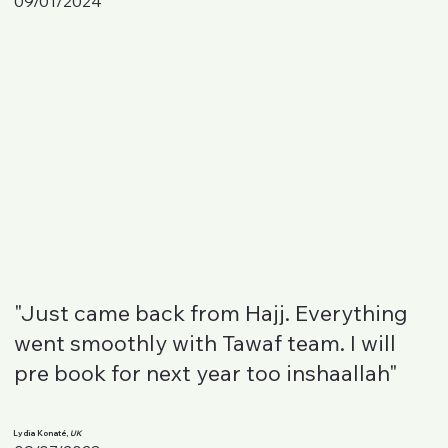
09/01/2024
"Just came back from Hajj. Everything
went smoothly with Tawaf team. I will
pre book for next year too inshaallah"
Lydia Konaté,
UK