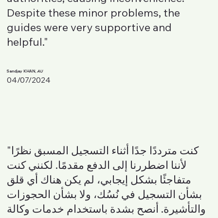
Despite these minor problems, the
guides were very supportive and
helpful."
Sandjay KHAN,
AU
04/07/2024
"كنت مترددًا جدًا أثناء التسجيل المسبق نظرًا
لأننا اضطررنا إلى الدفع مقدمًا. لكنني كنت
متفاجئًا بشكل إيجابي، لم يكن هناك أي قلق
بشأن التسجيل في نُسُك، ولا بشأن الحجوزات
والتأشيرة. أنصح بشدة باستخدام خدمات وكالة