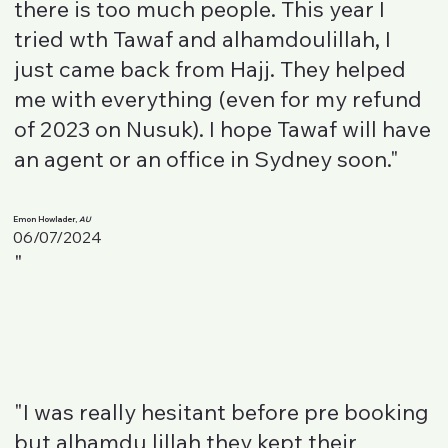
there is too much people. This year I
tried wth Tawaf and alhamdoulillah, I
just came back from Hajj. They helped
me with everything (even for my refund
of 2023 on Nusuk). I hope Tawaf will have
an agent or an office in Sydney soon."
Emon Howlader,
AU
06/07/2024
"
"I was really hesitant before pre booking
but alhamdu lillah they kept their