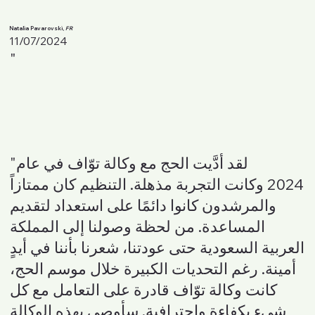
Natalia Pavarovski,
FR
11/07/2024
"
"لقد أدَّيت الحج مع وكالة توّاف في عام
2024 وكانت التجربة مذهلة. التنظيم كان ممتازاً
والمرشدون كانوا دائمًا على استعداد لتقديم
المساعدة. من لحظة وصولنا إلى المملكة
العربية السعودية حتى عودتنا، شعرنا بأننا في أيدٍ
أمينة. رغم التحديات الكبيرة خلال موسم الحج،
كانت وكالة توّاف قادرة على التعامل مع كل
شيء بكفاءة واحترافية. سأوصي بهذه الوكالة