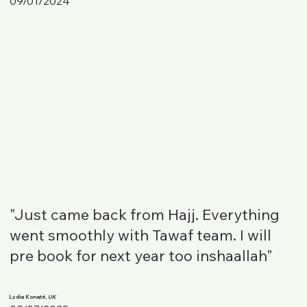
09/01/2024
"Just came back from Hajj. Everything
went smoothly with Tawaf team. I will
pre book for next year too inshaallah"
Lydia Konaté,
UK