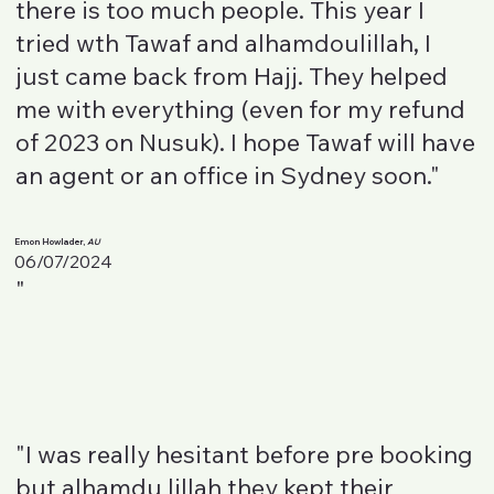
there is too much people. This year I
tried wth Tawaf and alhamdoulillah, I
just came back from Hajj. They helped
me with everything (even for my refund
of 2023 on Nusuk). I hope Tawaf will have
an agent or an office in Sydney soon."
Emon Howlader,
AU
06/07/2024
"
"I was really hesitant before pre booking
but alhamdu lillah they kept their