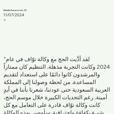
Natalia Pavarovski,
FR
11/07/2024
"
"لقد أدَّيت الحج مع وكالة توّاف في عام
2024 وكانت التجربة مذهلة. التنظيم كان ممتازاً
والمرشدون كانوا دائمًا على استعداد لتقديم
المساعدة. من لحظة وصولنا إلى المملكة
العربية السعودية حتى عودتنا، شعرنا بأننا في أيدٍ
أمينة. رغم التحديات الكبيرة خلال موسم الحج،
كانت وكالة توّاف قادرة على التعامل مع كل
شيء بكفاءة واحترافية. سأوصي بهذه الوكالة