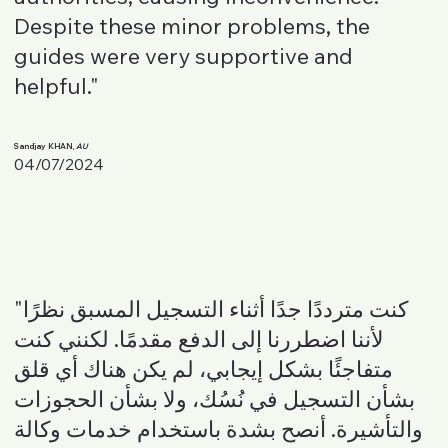
Despite these minor problems, the
guides were very supportive and
helpful."
Sandjay KHAN,
AU
04/07/2024
"كنت مترددًا جدًا أثناء التسجيل المسبق نظرًا
لأننا اضطررنا إلى الدفع مقدمًا. لكنني كنت
متفاجئًا بشكل إيجابي، لم يكن هناك أي قلق
بشأن التسجيل في نُسُك، ولا بشأن الحجوزات
والتأشيرة. أنصح بشدة باستخدام خدمات وكالة